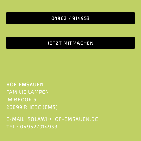
04962 / 914953
JETZT MITMACHEN
HOF EMSAUEN
FAMILIE LAMPEN
IM BROOK 5
26899 RHEDE (EMS)
E-MAIL:
SOLAWI@HOF-EMSAUEN.DE
TEL.: 04962/914953