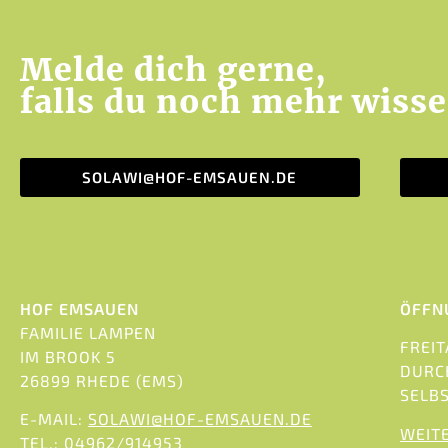
Melde dich gerne,
falls du noch mehr wiss
SOLAWI@HOF-EMSAUEN.DE
HOF EMSAUEN
ÖFFN
FAMILIE LAMPEN
FREIT
IM BROOK 5
DURC
26899 RHEDE (EMS)
SELB
E-MAIL:
SOLAWI@HOF-EMSAUEN.DE
WEIT
TEL.: 04962/914953