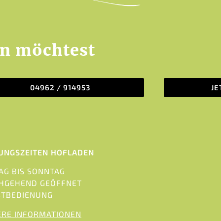
en möchtest
04962 / 914953
J
UNGSZEITEN HOFLADEN
AG BIS SONNTAG
HGEHEND GEÖFFNET
STBEDIENUNG
ERE INFORMATIONEN