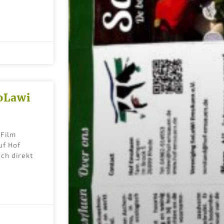
SoLawi
‑Film
uf Hof
ch direkt