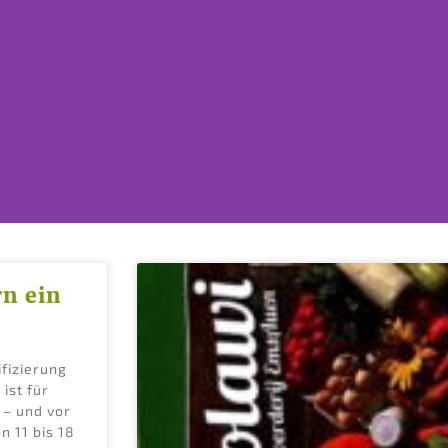
rn ein
t
ifizierung
lor
ist für
 – und vor
n 11 bis 18