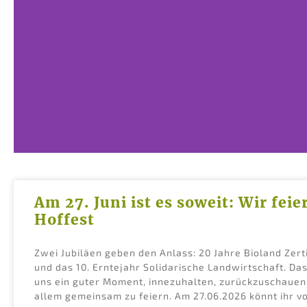
Neuigkeiten
Am 27. Juni ist es soweit: Wir feie
Hoffest
Lorem ipsum dolor sit ame
Zwei Jubiläen geben den Anlass: 20 Jahre Bioland Zert
consectetur adipiscing elit do
und das 10. Erntejahr Solidarische Landwirtschaft. Das 
uns ein guter Moment, innezuhalten, zurückzuschauen
allem gemeinsam zu feiern. Am 27.06.2026 könnt ihr vo