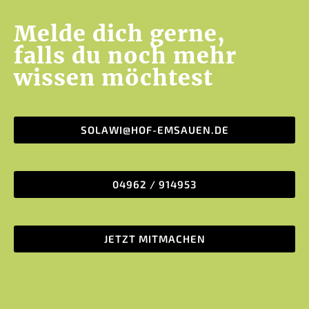
Melde dich gerne,
falls du noch mehr
wissen möchtest
SOLAWI@HOF-EMSAUEN.DE
04962 / 914953
JETZT MITMACHEN