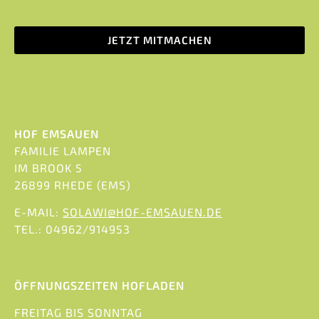
JETZT MITMACHEN
HOF EMSAUEN
FAMILIE LAMPEN
IM BROOK 5
26899 RHEDE (EMS)
E-MAIL:
SOLAWI@HOF-EMSAUEN.DE
TEL.: 04962/914953
ÖFFNUNGSZEITEN HOFLADEN
FREITAG BIS SONNTAG