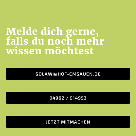
Melde dich gerne,
falls du noch mehr
wissen möchtest
SOLAWI@HOF-EMSAUEN.DE
04962 / 914953
JETZT MITMACHEN