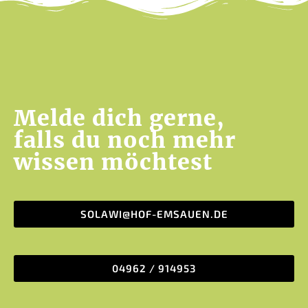
Melde dich gerne,
falls du noch mehr
wissen möchtest
SOLAWI@HOF-EMSAUEN.DE
04962 / 914953