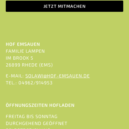
JETZT MITMACHEN
HOF EMSAUEN
FAMILIE LAMPEN
IM BROOK 5
26899 RHEDE (EMS)
E-MAIL:
SOLAWI@HOF-EMSAUEN.DE
TEL.: 04962/914953
ÖFFNUNGSZEITEN HOFLADEN
FREITAG BIS SONNTAG
DURCHGEHEND GEÖFFNET